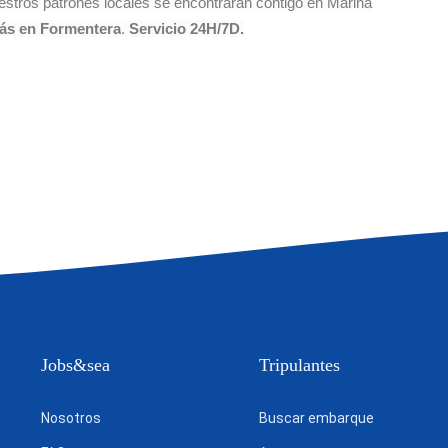
stros patrones locales se encontrarán contigo en Marina
rás en Formentera
.
Servicio 24H/7D.
Jobs&sea
Tripulantes
Nosotros
Buscar embarque