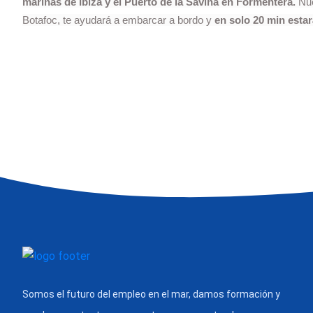
marinas de Ibiza y el Puerto de la Savina en Formentera.
Nue
Botafoc, te ayudará a embarcar a bordo y
en solo 20 min esta
Somos el futuro del empleo en el mar, damos formación y