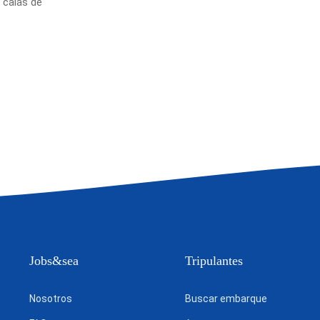
 calas de
Jobs&sea
Tripulantes
Nosotros
Buscar embarque